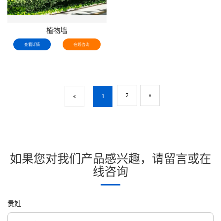
植物墙
查看详情
在线咨询
2
»
«
1
如果您对我们产品感兴趣，请留言或在
线咨询
贵姓