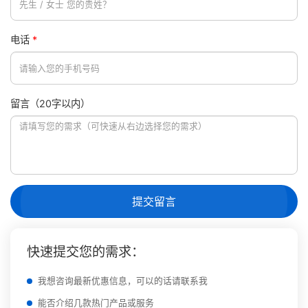
电话
*
留言（20字以内）
提交留言
快速提交您的需求：
我想咨询最新优惠信息，可以的话请联系我
能否介绍几款热门产品或服务