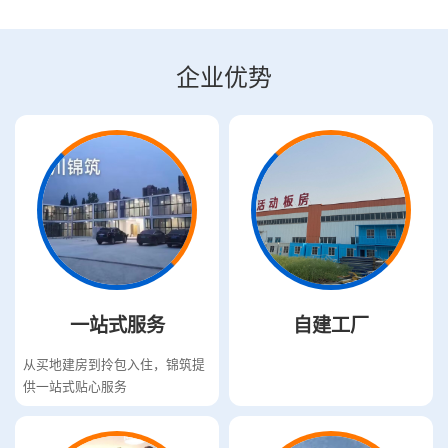
企业优势
一站式服务
自建工厂
从买地建房到拎包入住，锦筑提
供一站式贴心服务