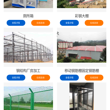
厕所箱
彩钢大棚
查看详情
在线咨询
查看详情
在线咨询
钢结构厂房加工
移动钢筋棚固定钢筋棚
查看详情
在线咨询
查看详情
在线咨询