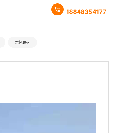
18848354177
案例展示