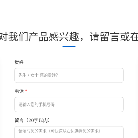
对我们产品感兴趣，请留言或
贵姓
电话
*
留言（20字以内）