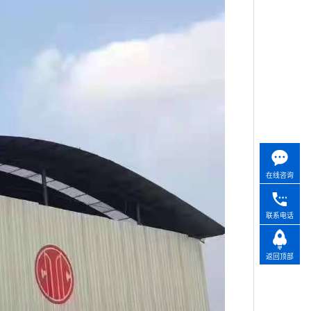
在线咨询
联系电话
返回顶部