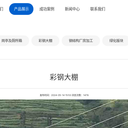
们
产品展示
成功案例
新闻中心
联系我们
业文化
活动板房
板房集装箱
司介绍
集装箱
打包箱
岗亭及厕所箱
彩钢大棚
钢结构厂房加工
绿化版块
的团队
打包箱
厕所隔断
的工厂
岗亭及厕所箱
围挡
大事记
彩钢大棚
钢筋棚
钢结构厂房加工
方舱医院
彩钢大棚
绿化版块
案例展示
装饰版块及配件
发布时间：2024-05-14 15:53 浏览次数：1476
围挡
隔断